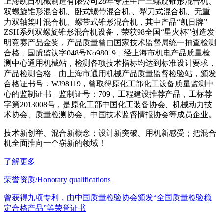
上海凯日机械制造有限公司28年专注生产三螺旋锥形混合机、
双螺旋锥形混合机、卧式螺带混合机 、犁刀式混合机、无重
力双轴桨叶混合机、螺带式锥形混合机，其中产品“凯日牌”
ZSH系列双螺旋锥形混合机设备，荣获98全国“星火杯”创造发
明竞赛产品金奖，产品质量曾由国家技术监督局统一抽查检测
合格，国质监认字048号No98019，经上海市机电产品质量检
测中心通用机械站，检测各项技术指标均达到标准设计要求，
产品检测合格，由上海市通用机械产品质量监督检验站，颁发
合格证书号：WJ98119，曾取得原化工部化工设备质量监测中
心的监制证书，监制证号：709，工程建设推荐产品，工标荐
字第2013008号，是原化工部中国化工装备协会、机械动力技
术协会、质量检测协会、中国技术监督情报协会等成员企业。
技术新创举、混合新概念；设计新突破、用机新感受；把混合
机全面推向一个崭新的领域！
了解更多
荣誉资质/Honorary qualifications
曾获得九项专利，由中国质量检验协会颁发“全国质量检验稳
定合格产品”等荣誉证书